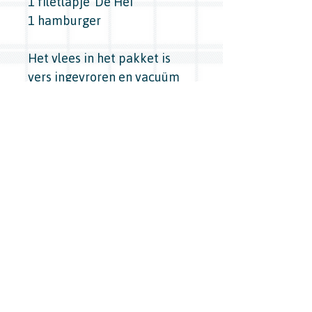
1 filetlapje 'De Hei'
1 hamburger
Het vlees in het pakket is
vers ingevroren en vacuüm
verpakt
Bredasedijk 45, 5571 VB Bergeijk -
0497 54 27 04
-
info@boerenkeuken.com
Openingstijden: