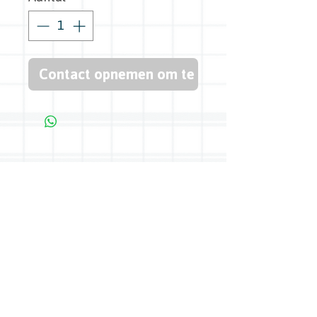
Contact opnemen om te kopen
Bredasedijk 45, 5571 VB Bergeijk -
0497 54 27 04
-
info@boerenkeuken.com
Openingstijden:
woensdag:
17.30 - 19.30
uur