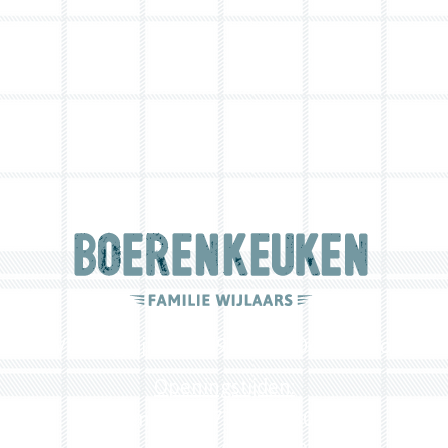
5, 5571 VB Bergeijk - 0497 54 27 04 -
info@boe
Openingstijden:
woensdag: 17.30 - 19.30 uur