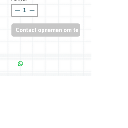
Contact opnemen om te kopen
Bredasedijk 45, 5571 VB Bergeijk -
0497 54 27 04
-
info@boerenkeuken.com