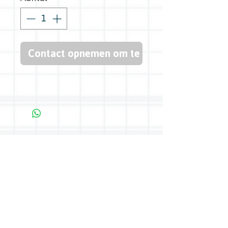
Contact opnemen om te kopen
Bredasedijk 45, 5571 VB Bergeijk -
0497 54 27 04
-
info@boerenkeuken.com