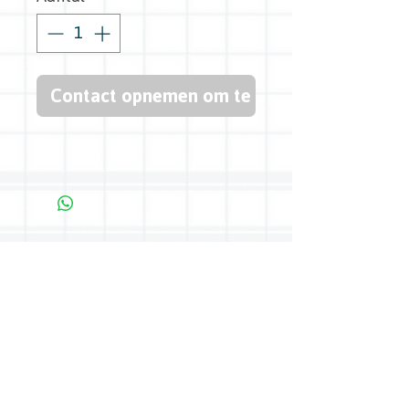
Contact opnemen om te kopen
Bredasedijk 45, 5571 VB Bergeijk -
0497 54 27 04
-
info@boerenkeuken.com