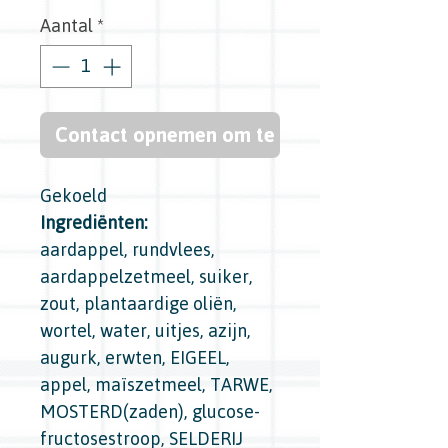
Aantal
*
Contact opnemen om te kopen
Gekoeld
Ingrediënten:
aardappel, rundvlees,
aardappelzetmeel, suiker,
zout, plantaardige oliën,
wortel, water, uitjes, azijn,
augurk, erwten, EIGEEL,
appel, maïszetmeel, TARWE,
MOSTERD(zaden), glucose-
fructosestroop, SELDERIJ