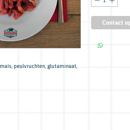
Contact o
maïs, peulvruchten, glutaminaat,