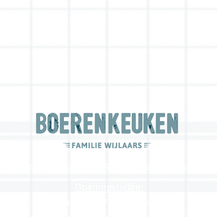
5, 5571 VB Bergeijk - 0497 54 27 04 -
info@boe
Openingstijden:
woensdag: 17.30 - 19.30 uur